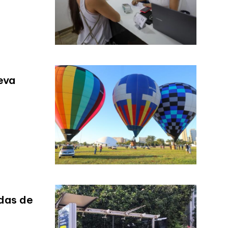
eva
das de