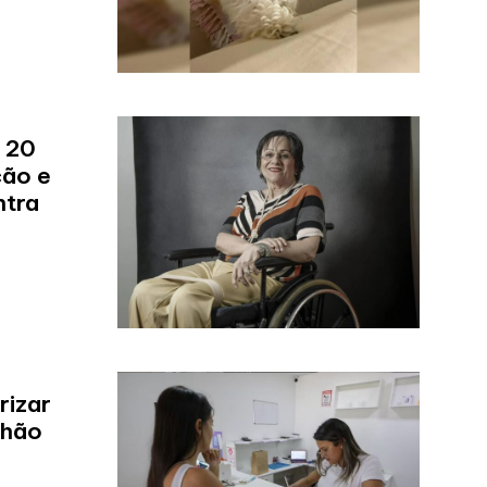
 20
ção e
ntra
rizar
lhão