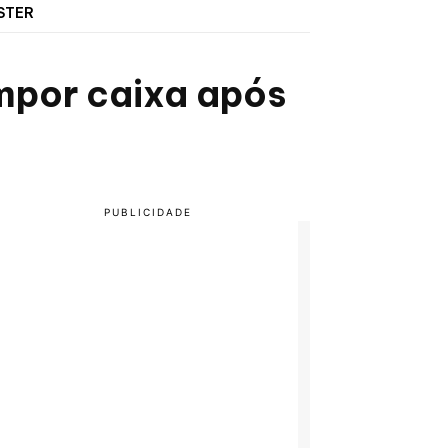
STER
mpor caixa após