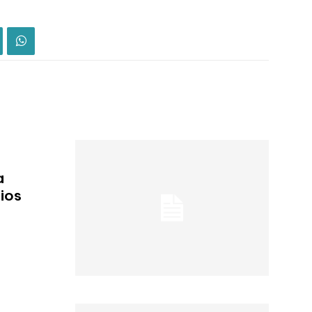
a
ios