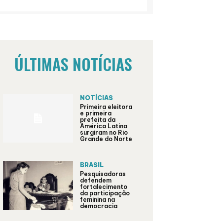
ÚLTIMAS NOTÍCIAS
NOTÍCIAS
Primeira eleitora
e primeira
prefeita da
América Latina
surgiram no Rio
Grande do Norte
BRASIL
Pesquisadoras
defendem
fortalecimento
da participação
feminina na
democracia