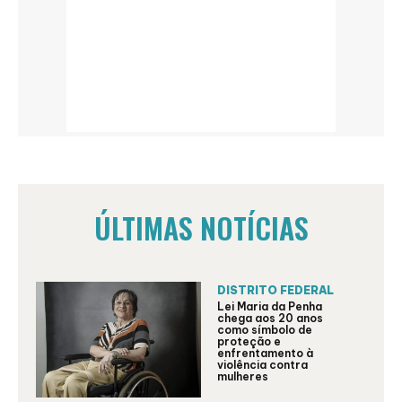
ÚLTIMAS NOTÍCIAS
DISTRITO FEDERAL
Lei Maria da Penha
chega aos 20 anos
como símbolo de
proteção e
enfrentamento à
violência contra
mulheres