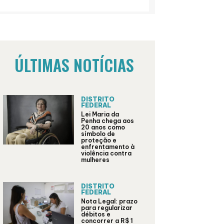
ÚLTIMAS NOTÍCIAS
DISTRITO
FEDERAL
Lei Maria da
Penha chega aos
20 anos como
símbolo de
proteção e
enfrentamento à
violência contra
mulheres
DISTRITO
FEDERAL
Nota Legal: prazo
para regularizar
débitos e
concorrer a R$ 1