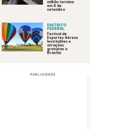
milhão termina
em 4 de
setembro
DISTRITO
FEDERAL
Festival de
Esportes Aéreos
leva balões e
atrações
gratuitas a
Brasília