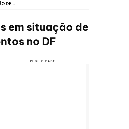
O DE...
es em situação de
entos no DF