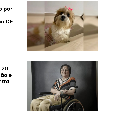
o por
no DF
 20
ção e
ntra