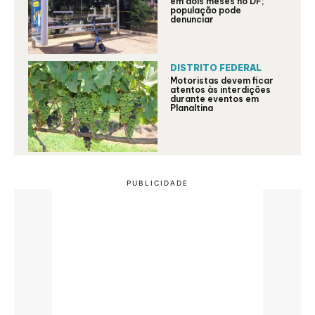
em dois meses no DF;
população pode
denunciar
DISTRITO FEDERAL
Motoristas devem ficar
atentos às interdições
durante eventos em
Planaltina