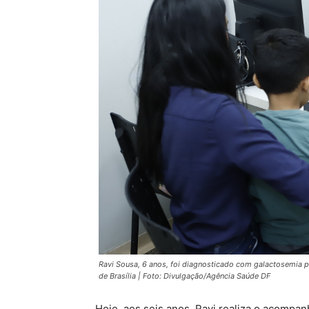
Ravi Sousa, 6 anos, foi diagnosticado com galactosemia 
de Brasília | Foto: Divulgação/Agência Saúde DF
Hoje, aos seis anos, Ravi realiza o acompan