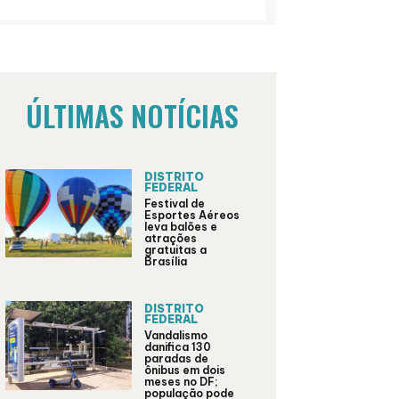
ÚLTIMAS NOTÍCIAS
DISTRITO
FEDERAL
Festival de
Esportes Aéreos
leva balões e
atrações
gratuitas a
Brasília
DISTRITO
FEDERAL
Vandalismo
danifica 130
paradas de
ônibus em dois
meses no DF;
população pode