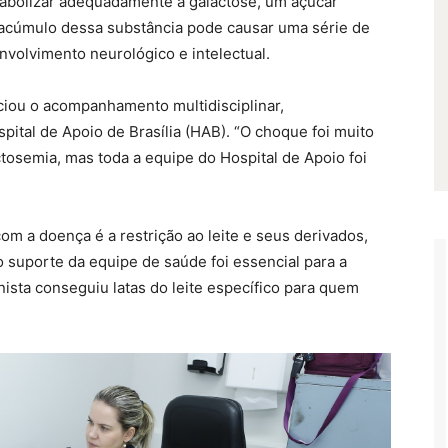
abolizar adequadamente a galactose, um açúcar
O acúmulo dessa substância pode causar uma série de
nvolvimento neurológico e intelectual.
iciou o acompanhamento multidisciplinar,
pital de Apoio de Brasília (HAB). “O choque foi muito
ctosemia, mas toda a equipe do Hospital de Apoio foi
om a doença é a restrição ao leite e seus derivados,
o suporte da equipe de saúde foi essencial para a
nista conseguiu latas do leite específico para quem