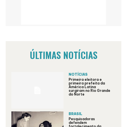
ÚLTIMAS NOTÍCIAS
NOTÍCIAS
Primeira eleitora e
primeira prefeita da
América Latina
surgiram no Rio Grande
do Norte
BRASIL
Pesquisadoras
defendem
fortalecimento da