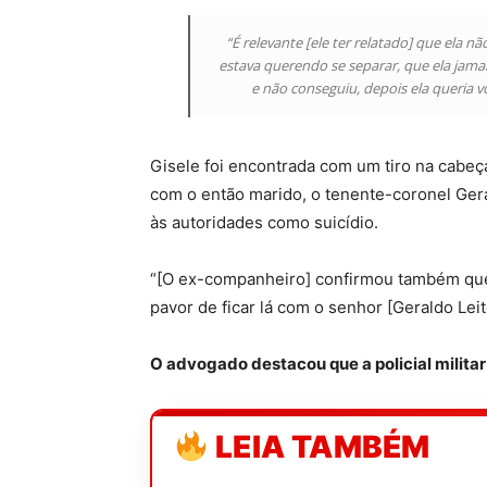
“É relevante [ele ter relatado] que ela 
estava querendo se separar, que ela jamai
e não conseguiu, depois ela queria vo
Gisele foi encontrada com um tiro na cabe
com o então marido, o tenente-coronel Geral
às autoridades como suicídio.
“[O ex-companheiro] confirmou também que a
pavor de ficar lá com o senhor [Geraldo Leite
O advogado destacou que a policial milita
LEIA TAMBÉM