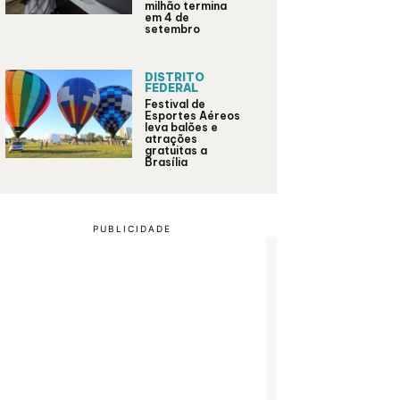
milhão termina
em 4 de
setembro
DISTRITO
FEDERAL
Festival de
Esportes Aéreos
leva balões e
atrações
gratuitas a
Brasília