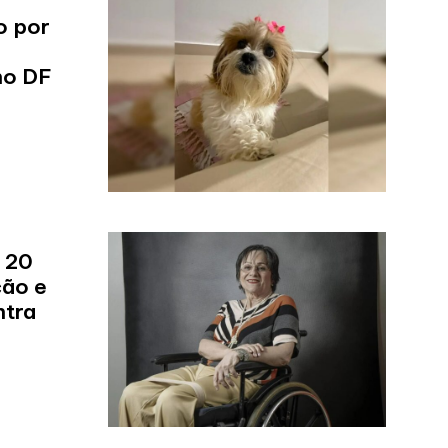
o por
no DF
 20
ção e
ntra