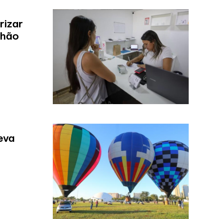
rizar
lhão
eva