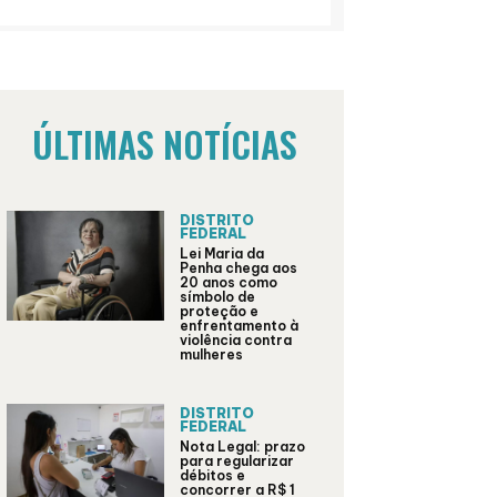
ÚLTIMAS NOTÍCIAS
DISTRITO
FEDERAL
Lei Maria da
Penha chega aos
20 anos como
símbolo de
proteção e
enfrentamento à
violência contra
mulheres
DISTRITO
FEDERAL
Nota Legal: prazo
para regularizar
débitos e
concorrer a R$ 1