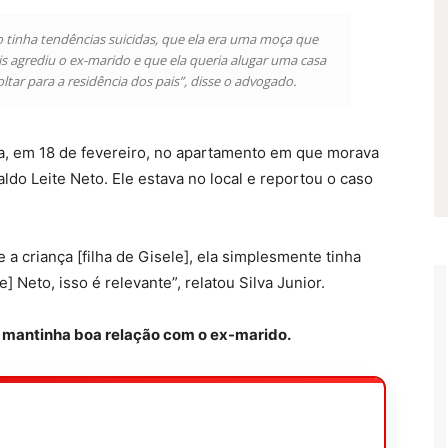
não tinha tendências suicidas, que ela era uma moça que
s agrediu o ex-marido e que ela queria alugar uma casa
ltar para a residência dos pais”, disse o advogado.
ça, em 18 de fevereiro, no apartamento em que morava
do Leite Neto. Ele estava no local e reportou o caso
 criança [filha de Gisele], ela simplesmente tinha
] Neto, isso é relevante”, relatou Silva Junior.
r mantinha boa relação com o ex-marido.