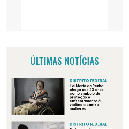
ÚLTIMAS NOTÍCIAS
DISTRITO FEDERAL
Lei Maria da Penha
chega aos 20 anos
como símbolo de
proteção e
enfrentamento à
violência contra
mulheres
DISTRITO FEDERAL