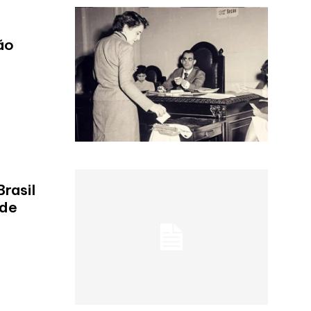
ão
rasil
 de