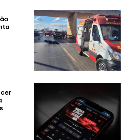
são
nta
ecer
a
s