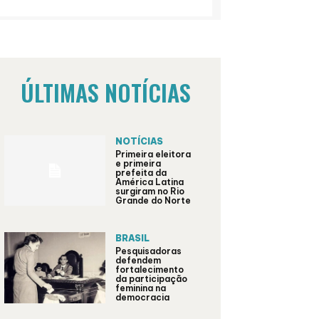
ÚLTIMAS NOTÍCIAS
NOTÍCIAS
Primeira eleitora
e primeira
prefeita da
América Latina
surgiram no Rio
Grande do Norte
BRASIL
Pesquisadoras
defendem
fortalecimento
da participação
feminina na
democracia