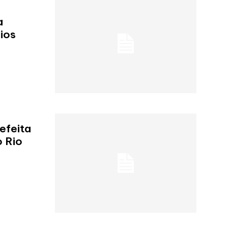
a
ios
refeita
o Rio