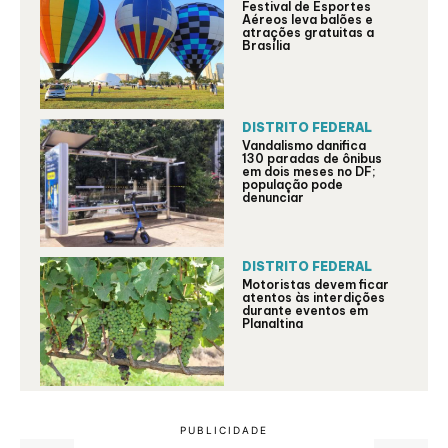
Festival de Esportes
Aéreos leva balões e
atrações gratuitas a
Brasília
DISTRITO FEDERAL
Vandalismo danifica
130 paradas de ônibus
em dois meses no DF;
população pode
denunciar
DISTRITO FEDERAL
Motoristas devem ficar
atentos às interdições
durante eventos em
Planaltina