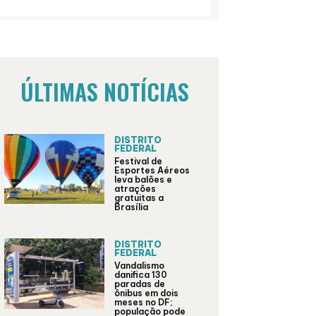
ÚLTIMAS NOTÍCIAS
DISTRITO
FEDERAL
Festival de
Esportes Aéreos
leva balões e
atrações
gratuitas a
Brasília
DISTRITO
FEDERAL
Vandalismo
danifica 130
paradas de
ônibus em dois
meses no DF;
população pode