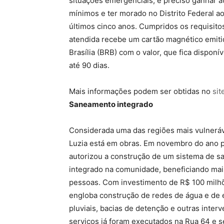
situações emergenciais, é preciso ganhar at
mínimos e ter morado no Distrito Federal a
últimos cinco anos. Cumpridos os requisitos,
atendida recebe um cartão magnético emiti
Brasília (BRB) com o valor, que fica disponí
até 90 dias.
Mais informações podem ser obtidas no
sit
Saneamento integrado
Considerada uma das regiões mais vulneráv
Luzia está em obras. Em novembro do ano 
autorizou a construção de um sistema de 
integrado na comunidade, beneficiando mai
pessoas. Com investimento de R$ 100 milhõ
engloba construção de redes de água e de e
pluviais, bacias de detenção e outras inter
serviços já foram executados na Rua 64 e