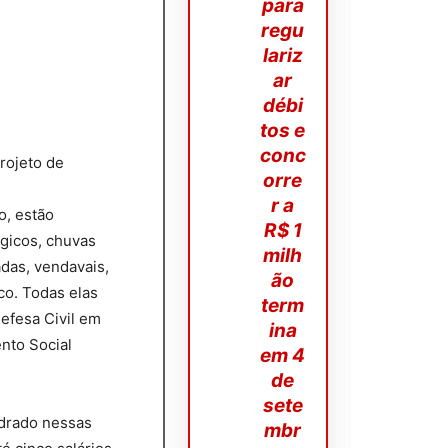
para
regu
lariz
ar
débi
tos e
conc
rojeto de
orre
r a
o, estão
R$ 1
ógicos, chuvas
milh
das, vendavais,
ão
co. Todas elas
term
efesa Civil em
ina
nto Social
em 4
de
sete
adrado nessas
mbr