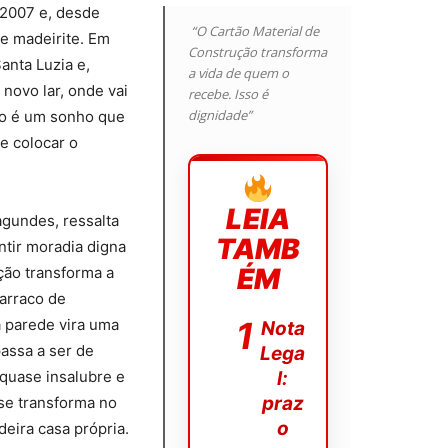
 2007 e, desde
“O Cartão Material de
de madeirite. Em
Construção transforma
anta Luzia e,
a vida de quem o
novo lar, onde vai
recebe. Isso é
dignidade”
ho é um sonho que
e colocar o
LEIA
agundes, ressalta
TAMB
ntir moradia digna
ÉM
ção transforma a
barraco de
a parede vira uma
Nota
passa a ser de
Lega
quase insalubre e
l:
praz
se transforma no
o
eira casa própria.