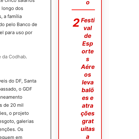
é cinco salários
o
o longo dos
 a família
Festi
do pelo Banco de
val
vel para uso por
de
Esp
orte
e da Codhab
.
s
Aére
os
eis do DF, Santa
leva
passado, o GDF
balõ
saneamento
es e
s de 20 mil
atra
ções
es, o projeto
grat
sgoto, galerias
uitas
venções. Os
a
 seguem em