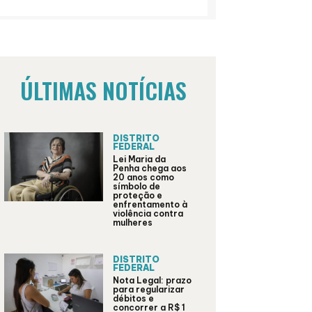
ÚLTIMAS NOTÍCIAS
DISTRITO
FEDERAL
Lei Maria da
Penha chega aos
20 anos como
símbolo de
proteção e
enfrentamento à
violência contra
mulheres
DISTRITO
FEDERAL
Nota Legal: prazo
para regularizar
débitos e
concorrer a R$ 1