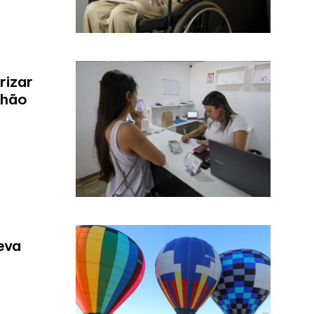
rizar
lhão
eva