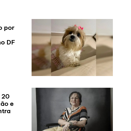
o por
no DF
 20
ção e
ntra