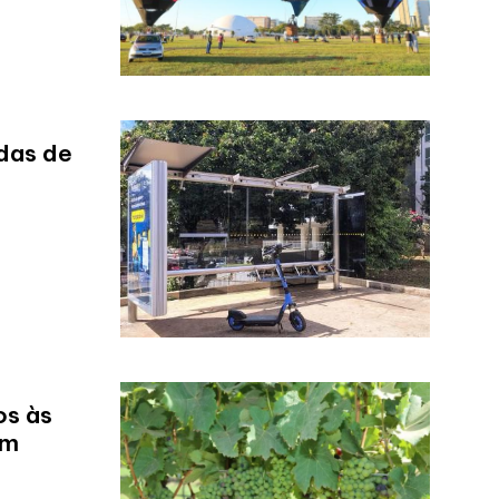
das de
os às
em