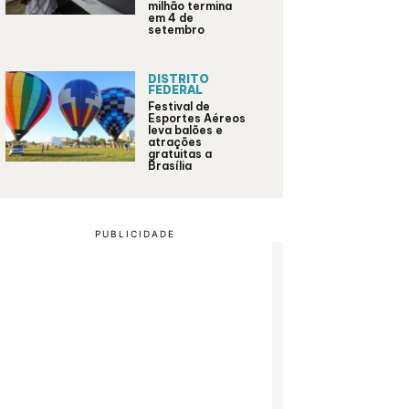
milhão termina
em 4 de
setembro
DISTRITO
FEDERAL
Festival de
Esportes Aéreos
leva balões e
atrações
gratuitas a
Brasília