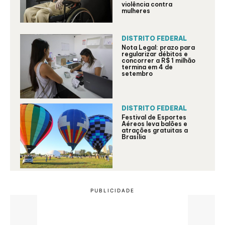
violência contra
mulheres
DISTRITO FEDERAL
Nota Legal: prazo para
regularizar débitos e
concorrer a R$ 1 milhão
termina em 4 de
setembro
DISTRITO FEDERAL
Festival de Esportes
Aéreos leva balões e
atrações gratuitas a
Brasília