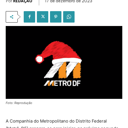
Por
REDAÇÃO
17 de dezembro de 2023
Foto: Reprodução
A Companhia do Metropolitano do Distrito Federal