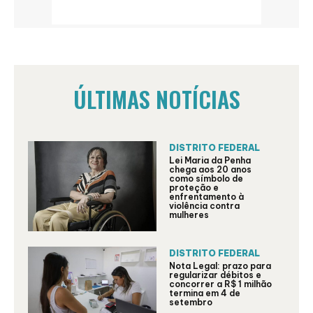
ÚLTIMAS NOTÍCIAS
DISTRITO FEDERAL
Lei Maria da Penha
chega aos 20 anos
como símbolo de
proteção e
enfrentamento à
violência contra
mulheres
DISTRITO FEDERAL
Nota Legal: prazo para
regularizar débitos e
concorrer a R$ 1 milhão
termina em 4 de
setembro