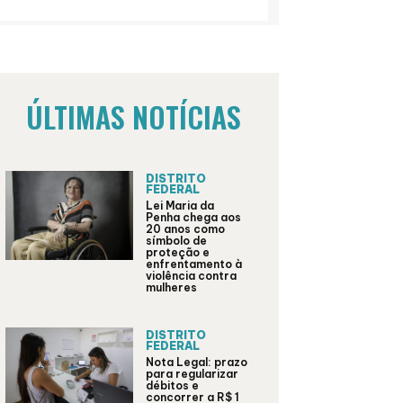
ÚLTIMAS NOTÍCIAS
DISTRITO
FEDERAL
Lei Maria da
Penha chega aos
20 anos como
símbolo de
proteção e
enfrentamento à
violência contra
mulheres
DISTRITO
FEDERAL
Nota Legal: prazo
para regularizar
débitos e
concorrer a R$ 1