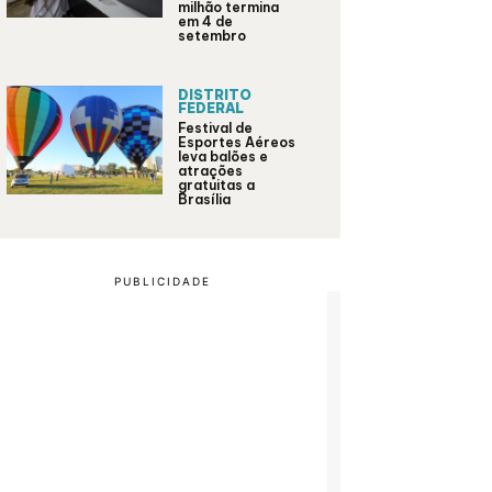
milhão termina
em 4 de
setembro
DISTRITO
FEDERAL
Festival de
Esportes Aéreos
leva balões e
atrações
gratuitas a
Brasília