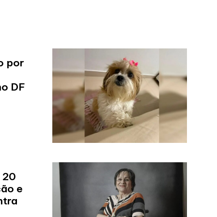
o por
no DF
 20
ção e
ntra