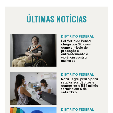
ÚLTIMAS NOTÍCIAS
DISTRITO FEDERAL
Lei Maria da Penha
chega aos 20 anos
como símbolo de
proteção e
enfrentamento à
violência contra
mulheres
DISTRITO FEDERAL
Nota Legal: prazo para
regularizar débitos e
concorrer a R$ 1 milhão
termina em 4 de
setembro
DISTRITO FEDERAL