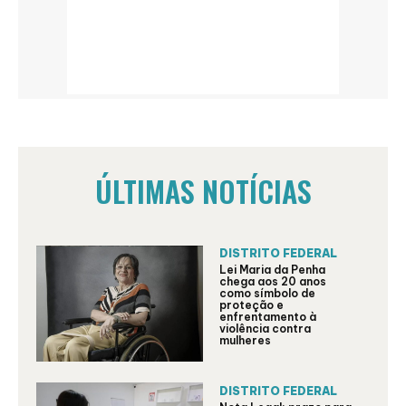
ÚLTIMAS NOTÍCIAS
DISTRITO FEDERAL
Lei Maria da Penha
chega aos 20 anos
como símbolo de
proteção e
enfrentamento à
violência contra
mulheres
DISTRITO FEDERAL