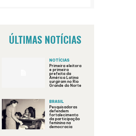
ÚLTIMAS NOTÍCIAS
NOTÍCIAS
Primeira eleitora
e primeira
prefeita da
América Latina
surgiram no Rio
Grande do Norte
BRASIL
Pesquisadoras
defendem
fortalecimento
da participação
feminina na
democracia