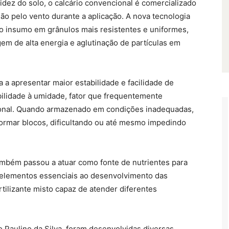
cidez do solo, o calcário convencional é comercializado
ão pelo vento durante a aplicação. A nova tecnologia
r o insumo em grânulos mais resistentes e uniformes,
m de alta energia e aglutinação de partículas em
a apresentar maior estabilidade e facilidade de
bilidade à umidade, fator que frequentemente
cional. Quando armazenado em condições inadequadas,
ormar blocos, dificultando ou até mesmo impedindo
também passou a atuar como fonte de nutrientes para
r elementos essenciais ao desenvolvimento das
tilizante misto capaz de atender diferentes
Paulino da Silva, foram desenvolvidas diversas