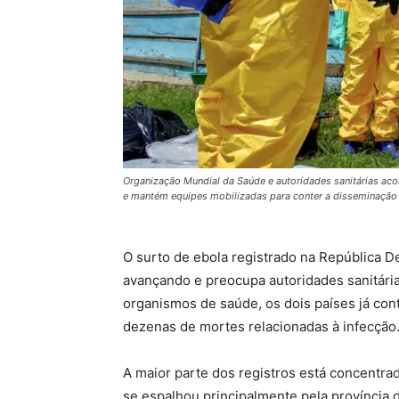
Organização Mundial da Saúde e autoridades sanitárias ac
e mantém equipes mobilizadas para conter a disseminação d
O surto de ebola registrado na República 
avançando e preocupa autoridades sanitári
organismos de saúde, os dois países já co
dezenas de mortes relacionadas à infecção
A maior parte dos registros está concentra
se espalhou principalmente pela província 