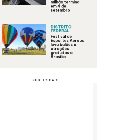
milhão termina
em 4 de
setembro
DISTRITO
FEDERAL
Festival de
Esportes Aéreos
leva balões e
atrações
gratuitas a
Brasília