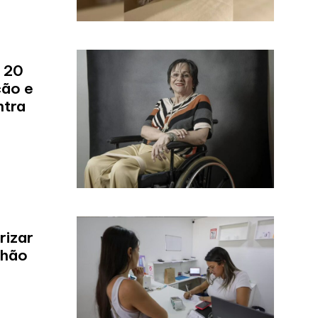
 20
ção e
ntra
rizar
lhão