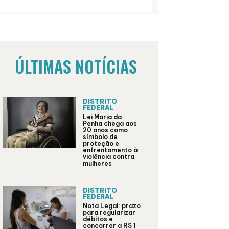
ÚLTIMAS NOTÍCIAS
DISTRITO
FEDERAL
Lei Maria da
Penha chega aos
20 anos como
símbolo de
proteção e
enfrentamento à
violência contra
mulheres
DISTRITO
FEDERAL
Nota Legal: prazo
para regularizar
débitos e
concorrer a R$ 1