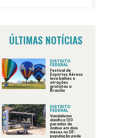
ÚLTIMAS NOTÍCIAS
DISTRITO
FEDERAL
Festival de
Esportes Aéreos
leva balões e
atrações
gratuitas a
Brasília
DISTRITO
FEDERAL
Vandalismo
danifica 130
paradas de
ônibus em dois
meses no DF;
população pode