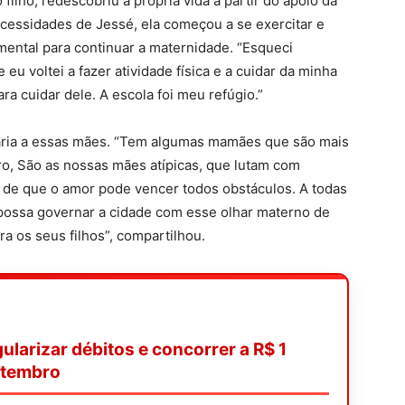
 filho, redescobriu a própria vida a partir do apoio da
cessidades de Jessé, ela começou a se exercitar e
mental para continuar a maternidade. “Esqueci
eu voltei a fazer atividade física e a cuidar da minha
ra cuidar dele. A escola foi meu refúgio.”
dária a essas mães. “Tem algumas mamães que são mais
o, São as nossas mães atípicas, que lutam com
de que o amor pode vencer todos obstáculos. A todas
 possa governar a cidade com esse olhar materno de
 os seus filhos”, compartilhou.
ularizar débitos e concorrer a R$ 1
etembro