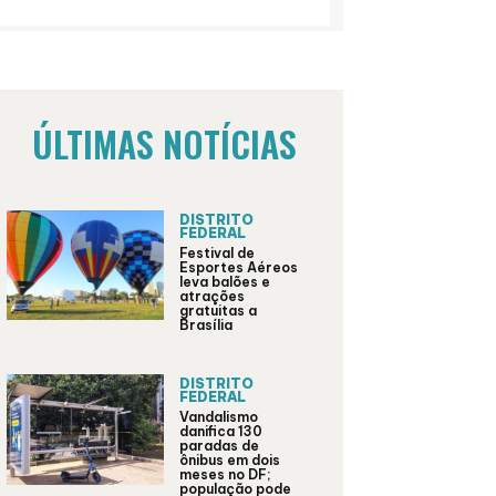
ÚLTIMAS NOTÍCIAS
DISTRITO
FEDERAL
Festival de
Esportes Aéreos
leva balões e
atrações
gratuitas a
Brasília
DISTRITO
FEDERAL
Vandalismo
danifica 130
paradas de
ônibus em dois
meses no DF;
população pode