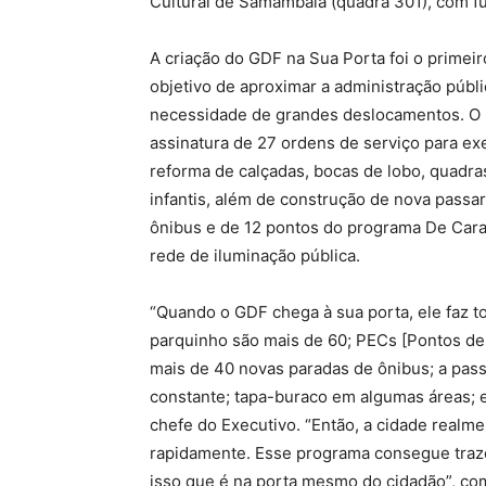
Cultural de Samambaia (quadra 301), com f
A criação do GDF na Sua Porta foi o primeir
objetivo de aproximar a administração públ
necessidade de grandes deslocamentos. O 
assinatura de 27 ordens de serviço para e
reforma de calçadas, bocas de lobo, quadra
infantis, além de construção de nova passa
ônibus e de 12 pontos do programa De Cara
rede de iluminação pública.
“Quando o GDF chega à sua porta, ele faz t
parquinho são mais de 60; PECs [Pontos de
mais de 40 novas paradas de ônibus; a pa
constante; tapa-buraco em algumas áreas; em 
chefe do Executivo. “Então, a cidade realm
rapidamente. Esse programa consegue trazer
isso que é na porta mesmo do cidadão”, co