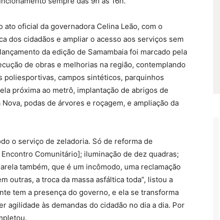
uncionamento sempre das 9h às 16h.
o ato oficial da governadora Celina Leão, com o
ica dos cidadãos e ampliar o acesso aos serviços sem
lançamento da edição de Samambaia foi marcado pela
xecução de obras e melhorias na região, contemplando
s poliesportivas, campos sintéticos, parquinhos
rela próxima ao metrô, implantação de abrigos de
 Nova, podas de árvores e roçagem, e ampliação da
odo o serviço de zeladoria. Só de reforma de
 Encontro Comunitário]; iluminação de dez quadras;
ssarela também, que é um incômodo, uma reclamação
outras, a troca da massa asfáltica toda”, listou a
ente tem a presença do governo, e ela se transforma
 agilidade às demandas do cidadão no dia a dia. Por
mpletou.