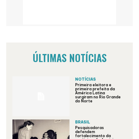
ÚLTIMAS NOTÍCIAS
NOTÍCIAS
Primeira eleitora e
primeira prefeita da
América Latina
surgiram no Rio Grande
do Norte
BRASIL
Pesquisadoras
defendem
fortalecimento da