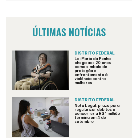
ÚLTIMAS NOTÍCIAS
DISTRITO FEDERAL
Lei Maria da Penha
chega aos 20 anos
como símbolo de
proteção e
enfrentamento à
violência contra
mulheres
DISTRITO FEDERAL
Nota Legal: prazo para
regularizar débitos e
concorrer a R$ 1 milhão
termina em 4 de
setembro