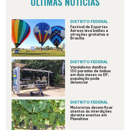
ÚLTIMAS NOTÍCIAS
DISTRITO FEDERAL
Festival de Esportes
Aéreos leva balões e
atrações gratuitas a
Brasília
DISTRITO FEDERAL
Vandalismo danifica
130 paradas de ônibus
em dois meses no DF;
população pode
denunciar
DISTRITO FEDERAL
Motoristas devem ficar
atentos às interdições
durante eventos em
Planaltina