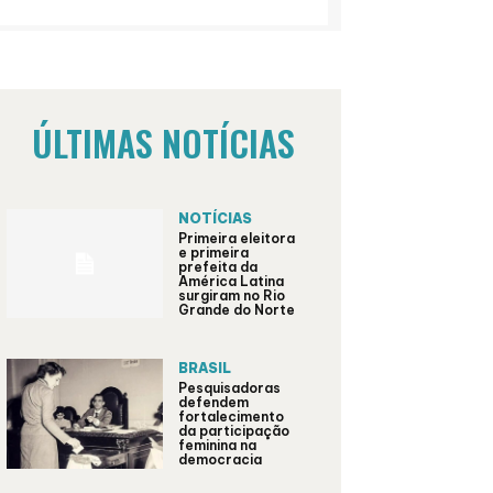
ÚLTIMAS NOTÍCIAS
NOTÍCIAS
Primeira eleitora
e primeira
prefeita da
América Latina
surgiram no Rio
Grande do Norte
BRASIL
Pesquisadoras
defendem
fortalecimento
da participação
feminina na
democracia