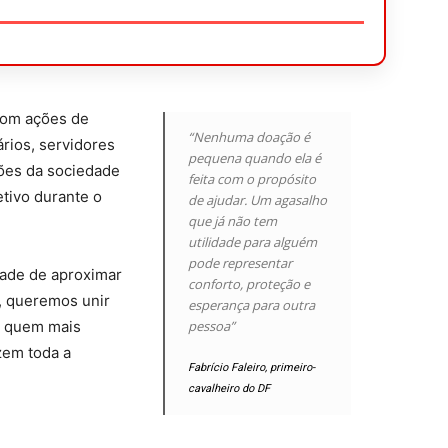
com ações de
“Nenhuma doação é
ários, servidores
pequena quando ela é
ções da sociedade
feita com o propósito
etivo durante o
de ajudar. Um agasalho
que já não tem
utilidade para alguém
pode representar
dade de aproximar
conforto, proteção e
, queremos unir
esperança para outra
a quem mais
pessoa”
zem toda a
Fabrício Faleiro, primeiro-
cavalheiro do DF