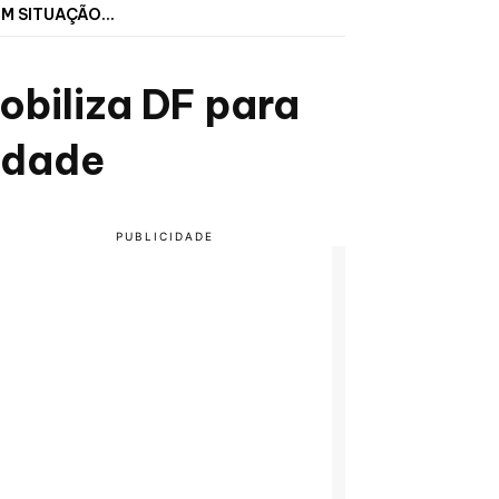
 SITUAÇÃO...
biliza DF para
idade