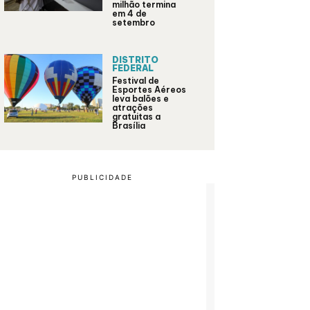
milhão termina
em 4 de
setembro
DISTRITO
FEDERAL
Festival de
Esportes Aéreos
leva balões e
atrações
gratuitas a
Brasília