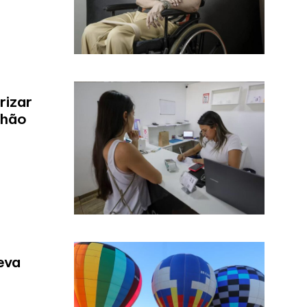
rizar
lhão
eva