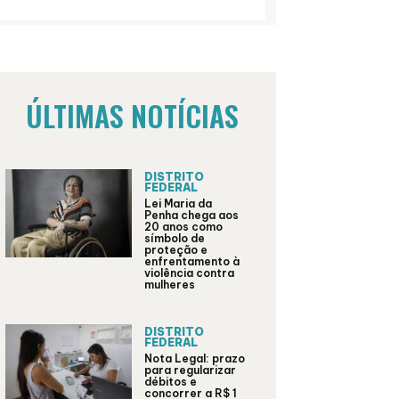
ÚLTIMAS NOTÍCIAS
DISTRITO
FEDERAL
Lei Maria da
Penha chega aos
20 anos como
símbolo de
proteção e
enfrentamento à
violência contra
mulheres
DISTRITO
FEDERAL
Nota Legal: prazo
para regularizar
débitos e
concorrer a R$ 1