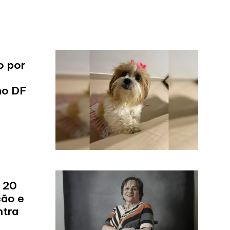
o por
no DF
 20
ção e
ntra