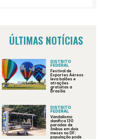
ÚLTIMAS NOTÍCIAS
DISTRITO
FEDERAL
Festival de
Esportes Aéreos
leva balões e
atrações
gratuitas a
Brasília
DISTRITO
FEDERAL
Vandalismo
danifica 130
paradas de
ônibus em dois
meses no DF;
população pode