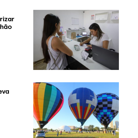
rizar
lhão
eva