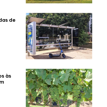
das de
os às
em