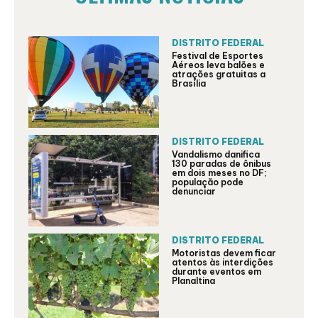
DISTRITO FEDERAL
Festival de Esportes
Aéreos leva balões e
atrações gratuitas a
Brasília
DISTRITO FEDERAL
Vandalismo danifica
130 paradas de ônibus
em dois meses no DF;
população pode
denunciar
DISTRITO FEDERAL
Motoristas devem ficar
atentos às interdições
durante eventos em
Planaltina