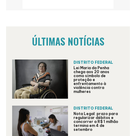
ÚLTIMAS NOTÍCIAS
DISTRITO FEDERAL
Lei Maria da Penha
chega aos 20 anos
como símbolo de
proteção e
enfrentamento à
violência contra
mulheres
DISTRITO FEDERAL
Nota Legal: prazo para
regularizar débitos e
concorrer a R$ 1 milhão
termina em 4 de
setembro